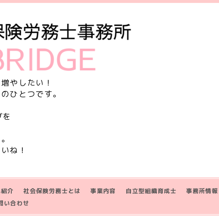
を増やしたい！
由のひとつです。
グを
す。
さいね！
己紹介
社会保険労務士とは
事業内容
自立型組織育成士
事務所情報
問い合わせ