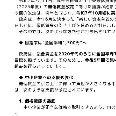
令和7年7月11日、厚生労働省の「中央最低賃金
（2025年度）の
最低賃金改定
に向けた議論が始ま
今回の改定は、例年と同じく、
令和7年10月頃に
政府は、今年6月に決定した「新しい資本主義のグ
をもとに、最低賃金の引き上げを進める方針を示し
その中では、次のような方向性が打ち出されてい
◆ 目指すは“全国平均1,500円”へ
政府は、最低賃金を
2020年代のうちに全国平均で
目標を掲げています。そのために、
今後5年間で集
組みを行う
としています。
◆ 中小企業への支援も強化
最低賃金の引き上げに伴って負担が大きくなる中
は、次のような支援が予定されています。
1. 価格転嫁の徹底
中小企業が正当な価格で取引できるよう、国の
す