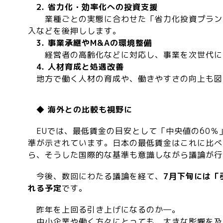
2. 省力化・効率化への投資支援
業種ごとの実態に合わせた「省力化投資プラン
入などを後押しします。
3. 事業承継やM&Aの環境整備
経営者の高齢化などに対応し、事業を次世代に
4. 人材育成と処遇改善
地方で働く人材の育成や、働きやすさの向上も図
◆ 海外との比較も視野に
EUでは、最低賃金の目安として「中央値の60％
準が示されています。日本の最低賃金はこれに比べ
ら、そうした国際的な基準も意識しながら議論が行
今後、数回にわたる議論を経て、
7月下旬には「
れる予定
です。
昨年を上回る引き上げになるのか―。
中小企業や働く方々にとっても、大きな影響を及