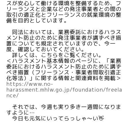
スが安心して働ける環境を整備するため、フ
リーランスと企業などの発注事業者との間の
取引の適正化とフリーランスの就業環境の整
備を目的としています。
同法においては、業務委託におけるハラス
メント防止のために発注事業者が講ずべき措
置についても規定されていますので、今一
度、確認しておいてください。
詳しくは、こちらをご覧ください。
＜ハラスメント基本情報のページに、「業務
委託におけるハラスメント防止のために講ず
べき措置（フリーランス・事業者間取引適正
化等法）」に関する情報と関連資料を掲載＞
https://www.no-
harassment.mhlw.go.jp/foundation/freela
nce/
それでは、今週も実り多き一週間になりま
すように…
今日も元気にいってらっしゃ～い👋