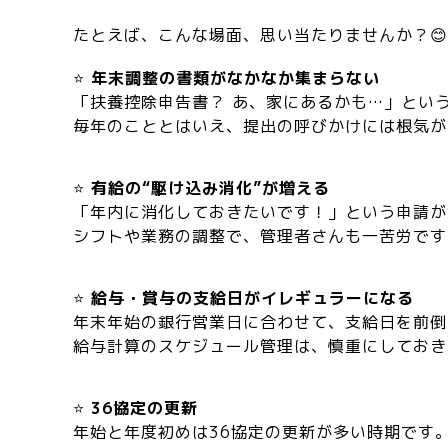
たとえば、こんな場面、思い当たりませんか？😊
⭐
年末調整の書類がなかなか集まらない
「扶養控除申告書？ あ、家にあるかも…」とい
毎年のこととはいえ、提出の呼びかけには根気が要
⭐
有給の“駆け込み消化”が増える
「年内に消化しておきたいです！」という申請が
シフトや業務の調整で、管理者さんも一苦労です
⭐
給与・賞与の支給日がイレギュラーになる
年末年始の銀行営業日に合わせて、支給日を前倒
給与計算のスケジュール管理は、慎重にしておきた
⭐
36協定の更新
年始と年度初めは36協定の更新が多い時期です