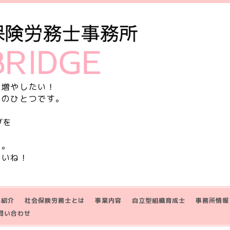
を増やしたい！
由のひとつです。
グを
す。
さいね！
己紹介
社会保険労務士とは
事業内容
自立型組織育成士
事務所情報
問い合わせ