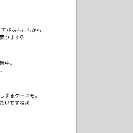
う声があちこちから。
ります💦
集中。
。
しするケースも。
いですね💰
。