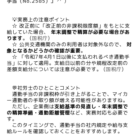
手当（No.2585）」
）
💡実務上の注意ポイント
☆ 改正前に「改正前の非課税限度額」をもとに支
給していた場合、
年末調整で精算が必要な場合があ
ります
。 (
国税庁
)
☆ 公共交通機関のみの利用者は対象外なので、
対
象となるかどうかの確認が重要
。
☆ 「令和7年4月1日以後に支払われるべき通勤手
当」に対して適用。支給日以前の分や規程改定前の
差額支給分については注意が必要です。 (
国税庁
)
💬社労士のひとことコメント
通勤手当の非課税枠が引き上がることで、マイカ
ー通勤者の手取り額が増える可能性がありますね。
ただし、企業側は
支給基準の見直し・年末調整で
の精算準備・通勤距離管理
など、実務対応も必要で
す。
このタイミングで、通勤手当の社内規定や給与支
給ルールを確認しておくことをおすすめします。