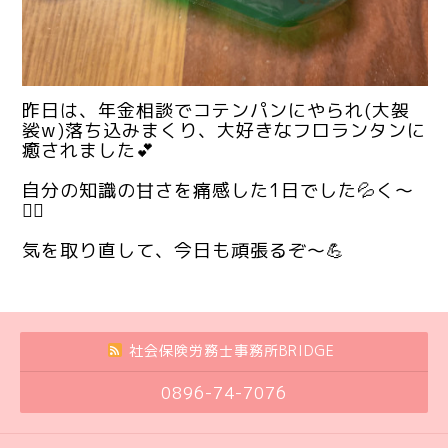
昨日は、年金相談でコテンパンにやられ(大袈
裟w)落ち込みまくり、大好きなフロランタンに
癒されました💕
自分の知識の甘さを痛感した1日でした💦く〜
😮‍💨
気を取り直して、今日も頑張るぞ〜💪
社会保険労務士事務所BRIDGE
0896-74-7076