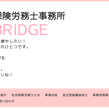
を増やしたい！
由のひとつです。
グを
す。
さいね！
己紹介
社会保険労務士とは
事業内容
自立型組織育成士
事務所情報
問い合わせ