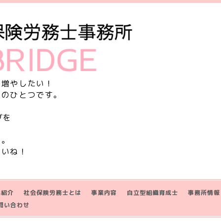
を増やしたい！
由のひとつです。
グを
す。
さいね！
己紹介
社会保険労務士とは
事業内容
自立型組織育成士
事務所情報
問い合わせ