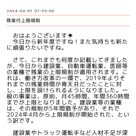
2024-04-01 07:30:00
残業代上限規制
おはようございます☀
今日から新年度ですね！また気持ちも新た
に頑張りたいですね。
さて、これまでも何度か記載してきました
が、今日から建設業、自動車運転業、医師等
の業種で残業の上限規制が適用されます。こ
れは、働き方改革の一環で、2019年よりそ
れまでの残業時間が青天井だったことに対
し、上限を設けられるようになりました。一
般の事業は、原則、月45時間、年間360時間
までが上限となりました。建設業等の業種
は、その規制が5年間猶予があり、それで
2024年4月から上限規制が開始された、とい
う訳です。
建設業やトラック運転手など人材不足が深