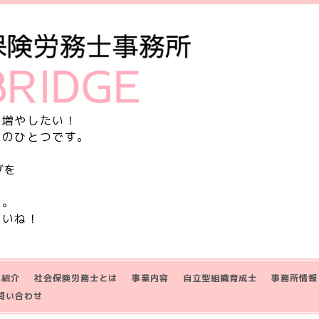
を増やしたい！
由のひとつです。
グを
す。
さいね！
己紹介
社会保険労務士とは
事業内容
自立型組織育成士
事務所情報
問い合わせ