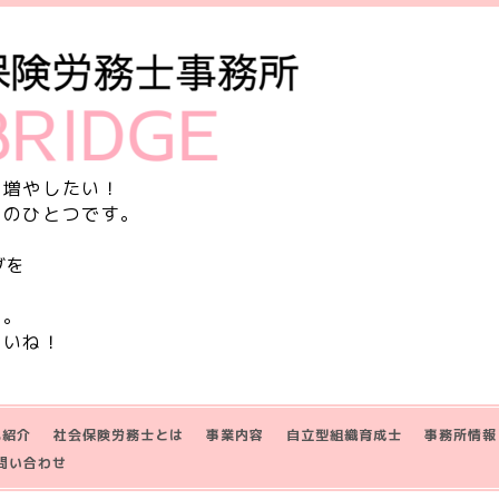
を増やしたい！
由のひとつです。
グを
す。
さいね！
己紹介
社会保険労務士とは
事業内容
自立型組織育成士
事務所情報
問い合わせ