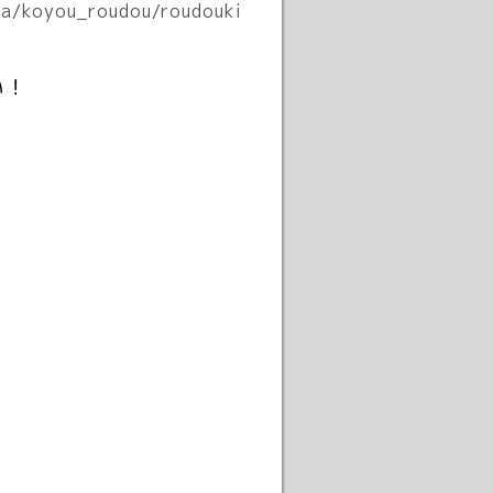
ya/koyou_roudou/roudouki
い！