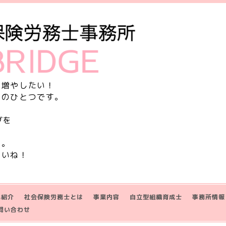
を増やしたい！
由のひとつです。
グを
す。
さいね！
己紹介
社会保険労務士とは
事業内容
自立型組織育成士
事務所情報
問い合わせ