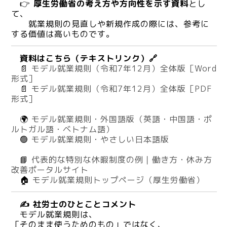
👉
厚生労働省の考え方や方向性を示す資料
とし
て、
就業規則の見直しや新規作成の際には、参考に
する価値は高いものです。
資料はこちら（テキストリンク）🔗
📄
モデル就業規則（令和7年12月）全体版［Word
形式］
📄
モデル就業規則（令和7年12月）全体版［PDF
形式］
🌍
モデル就業規則・外国語版（英語・中国語・ポ
ルトガル語・ベトナム語）
🟢
モデル就業規則・やさしい日本語版
📘
代表的な特別な休暇制度の例｜働き方・休み方
改善ポータルサイト
🏠
モデル就業規則トップページ（厚生労働省）
✍️ 社労士のひとことコメント
モデル就業規則は、
「そのまま使うためのもの」ではなく、