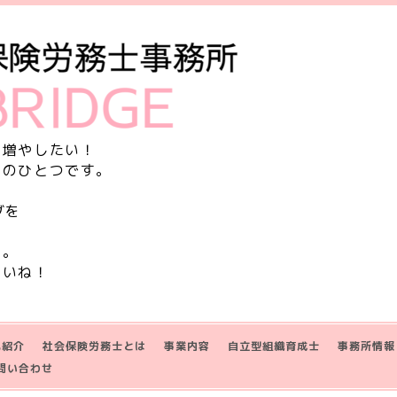
を増やしたい！
由のひとつです。
グを
す。
さいね！
己紹介
社会保険労務士とは
事業内容
自立型組織育成士
事務所情報
問い合わせ