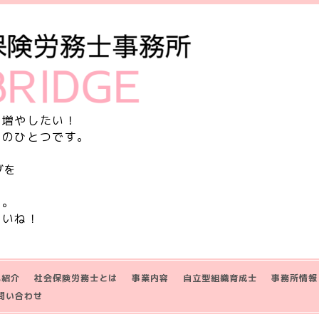
を増やしたい！
由のひとつです。
グを
す。
さいね！
己紹介
社会保険労務士とは
事業内容
自立型組織育成士
事務所情報
問い合わせ