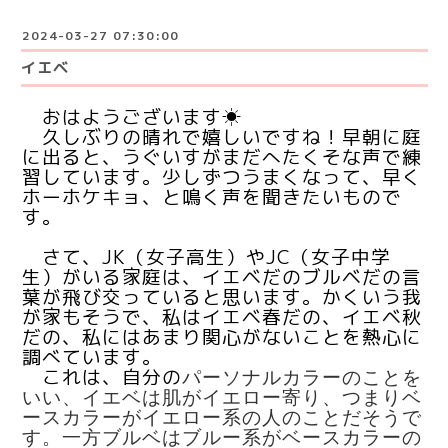
2024-03-27 07:30:00
イエベ
おはようございます☀
久しぶりの晴れで嬉しいですね！早朝に庭
に出ると、うぐいすがまだへたくそな声で練
習しています。少しずつうまくなって、早く
ホーホケキョ、と鳴く声を聞きたいもので
す。
さて、JK（女子高生）やJC（女子中学
生）がいる家庭は、イエベだのブルベだの言
葉が飛び交っていると思います。かくいう我
が家もそうで、私はイエベ春だの、イエベ秋
だの、私にはあまり関心がないことを熱心に
調べています。
これは、自分の
パーソナルカラーのことを
いい、イエベは肌がイエロー寄り、つまりベ
ースカラーがイエロー系の人のことだそうで
す。一方ブルベはブルー系がベースカラーの