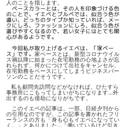
人のことを指します。
ベースカラーとは、その人を印象づける色
のことで、イエベとブルベでは、似合う色が
違い、どっちのタイプか知っていれば、メー
クにしろ、ファッションにしろ、似合う色が
選びやすくなるので、若い女子にはとても関
心があるようです。
今回私が取り上げるイエベは、「家ベー
ス」です。
家ベースとは、新型コロナウイル
ス禍以降に始まった在宅勤務の心地よさが忘
れられず、何かにつけて出社をキャンセル、
在宅勤務をベースにしてしまうビジネスパー
ソンのことだそうです。
私も顧問先訪問などがなければ、ひたすら
事務所にこもってしまいがちになります…外
出するのも億劫になりがちです。
このイエベの記事は、一部、日経夕刊から
の引用なのですが、この記事を書かれたフリ
ーランスの方も「
身も心もイエベになってい
く。」とありました…「働いているけど引き