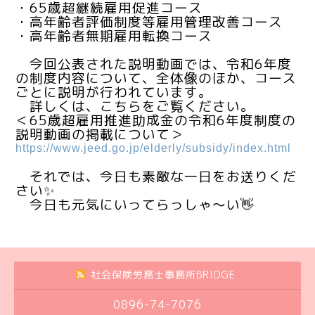
・65歳超継続雇用促進コース
・高年齢者評価制度等雇用管理改善コース
・高年齢者無期雇用転換コース
今回公表された説明動画では、令和6年度
の制度内容について、全体像のほか、コース
ごとに説明が行われています。
詳しくは、こちらをご覧ください。
＜65歳超雇用推進助成金の令和6年度制度の
説明動画の掲載について＞
https://www.jeed.go.jp/elderly/subsidy/index.html
それでは、今日も素敵な一日をお送りくだ
さい✨
今日も元気にいってらっしゃ～い👋
社会保険労務士事務所BRIDGE
0896-74-7076