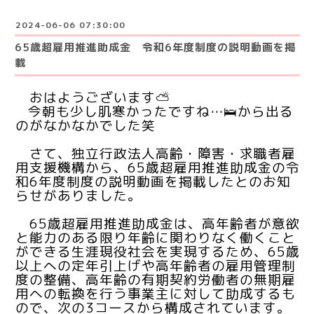
2024-06-06 07:30:00
65歳超雇用推進助成金 令和6年度制度の説明動画を掲
載
おはようございます⛅️
今朝も少し肌寒かったですね…🛌から出る
のがなかなかでした笑
さて、
独立行政法人高齢・障害・求職者雇
用支援機構から、65歳超雇用推進助成金の令
和6年度制度の説明動画を掲載したとのお知
らせがありました。
65歳超雇用推進助成金は、高年齢者が意欲
と能力のある限り年齢に関わりなく働くこと
ができる生涯現役社会を実現するため、65歳
以上への定年引上げや高年齢者の雇用管理制
度の整備、高年齢の有期契約労働者の無期雇
用への転換を行う事業主に対して助成するも
ので、次の3コースから構成されています。