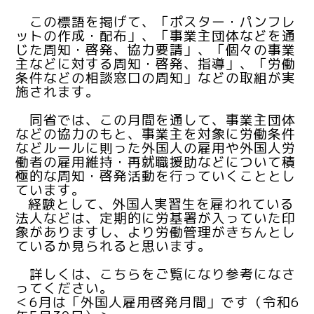
この標語を掲げて、「ポスター・パンフレ
ットの作成・配布」、「事業主団体などを通
じた周知・啓発、協力要請」、「個々の事業
主などに対する周知・啓発、指導」、「労働
条件などの相談窓口の周知」などの取組が実
施されます。
同省では、この月間を通して、事業主団体
などの協力のもと、事業主を対象に労働条件
などルールに則った外国人の雇用や外国人労
働者の雇用維持・再就職援助などについて積
極的な周知・啓発活動を行っていくこととし
ています。
経験として、外国人実習生を雇われている
法人などは、定期的に労基署が入っていた印
象がありますし、より労働管理がきちんとし
ているか見られると思います。
詳しくは、こちらをご覧になり参考になさ
ってください。
＜6月は「外国人雇用啓発月間」です（令和6