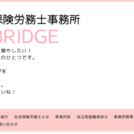
を増やしたい！
由のひとつです。
グを
す。
さいね！
己紹介
社会保険労務士とは
事業内容
自立型組織育成士
事務所情報
問い合わせ