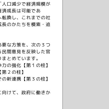
「人口減少で経済規模が
経済成長は可能であ
へ転換し、これまでの社
成長のかたちを模索・追
必要な方策を、次の３つ
る民間意見を反映した官
りまとめています。
争力の強化【第１の柱】
【第２の柱】
での新連携【第３の柱】
に向けて、政府に働きか