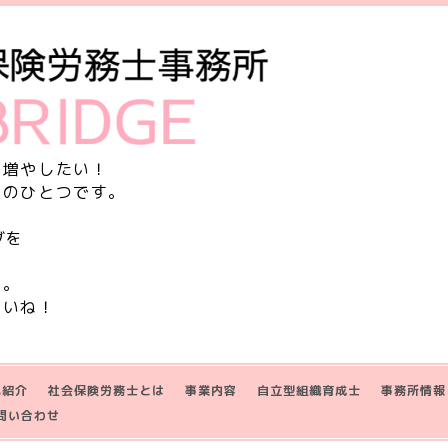
を増やしたい！
由のひとつです。
グを
す。
さいね！
己紹介
社会保険労務士とは
事業内容
自立型組織育成士
事務所情報
問い合わせ